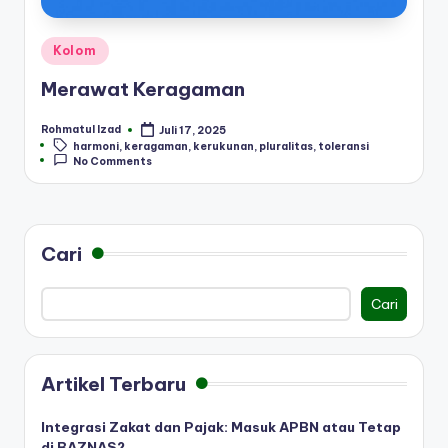
Posted
Kolom
in
Merawat Keragaman
Rohmatul Izad
Juli 17, 2025
Posted
Tags:
harmoni
,
keragaman
,
kerukunan
,
pluralitas
,
toleransi
by
No Comments
Cari
Cari
Artikel Terbaru
Integrasi Zakat dan Pajak: Masuk APBN atau Tetap
di BAZNAS?