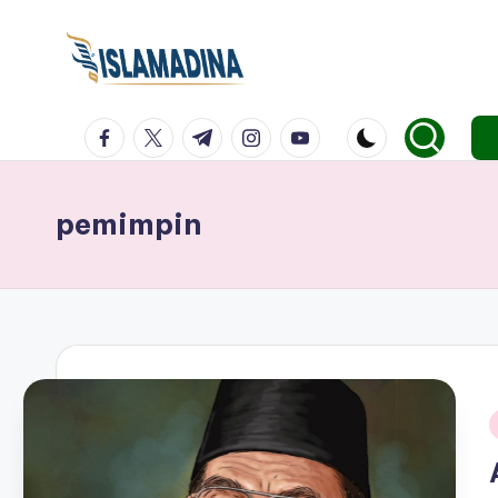
facebook.com
twitter.com
t.me
instagram.com
youtube.com
pemimpin
i