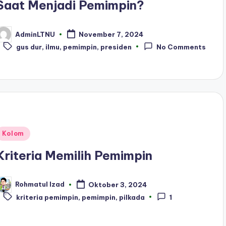
Saat Menjadi Pemimpin?
AdminLTNU
November 7, 2024
osted
Tags:
y
gus dur
,
ilmu
,
pemimpin
,
presiden
No Comments
Posted
Kolom
n
Kriteria Memilih Pemimpin
Rohmatul Izad
Oktober 3, 2024
osted
Tags:
y
kriteria pemimpin
,
pemimpin
,
pilkada
1