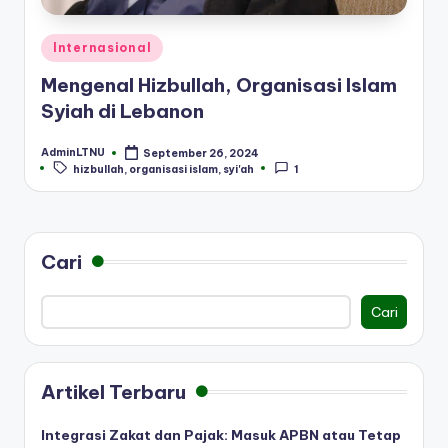
Posted
Internasional
in
Mengenal Hizbullah, Organisasi Islam
Syiah di Lebanon
AdminLTNU
September 26, 2024
Posted
Tags:
hizbullah
,
organisasi islam
,
syi'ah
1
by
Cari
Cari
Artikel Terbaru
Integrasi Zakat dan Pajak: Masuk APBN atau Tetap