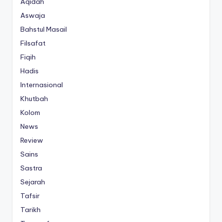
Aqidah
Aswaja
Bahstul Masail
Filsafat
Fiqih
Hadis
Internasional
Khutbah
Kolom
News
Review
Sains
Sastra
Sejarah
Tafsir
Tarikh