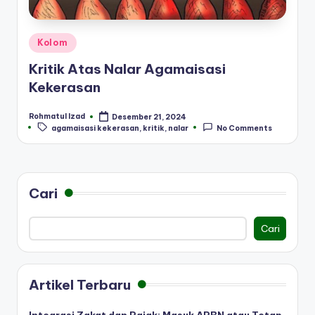
Posted
Kolom
in
Kritik Atas Nalar Agamaisasi
Kekerasan
Rohmatul Izad
Desember 21, 2024
Posted
Tags:
agamaisasi kekerasan
,
kritik
,
nalar
No Comments
by
Cari
Cari
Artikel Terbaru
Integrasi Zakat dan Pajak: Masuk APBN atau Tetap