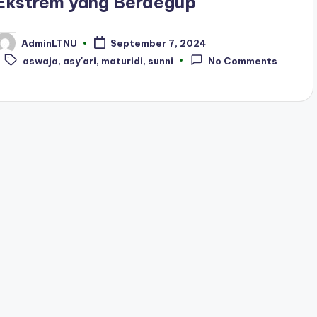
Ekstrem yang Berdegup
AdminLTNU
September 7, 2024
osted
Tags:
y
aswaja
,
asy'ari
,
maturidi
,
sunni
No Comments