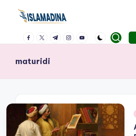
facebook.com
twitter.com
t.me
instagram.com
youtube.com
maturidi
i