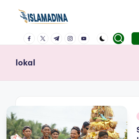
facebook.com
twitter.com
t.me
instagram.com
youtube.com
lokal
i