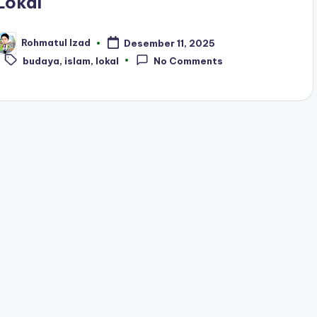
Lokal
Rohmatul Izad
Desember 11, 2025
osted
Tags:
y
budaya
,
islam
,
lokal
No Comments