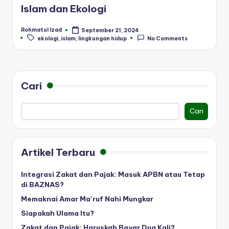
Islam dan Ekologi
Rohmatul Izad
September 21, 2024
Posted
Tags:
ekologi
,
islam
,
lingkungan hidup
No Comments
by
Cari
Cari
Artikel Terbaru
Integrasi Zakat dan Pajak: Masuk APBN atau Tetap
di BAZNAS?
Memaknai Amar Ma’ruf Nahi Mungkar
Siapakah Ulama Itu?
Zakat dan Pajak: Haruskah Bayar Dua Kali?