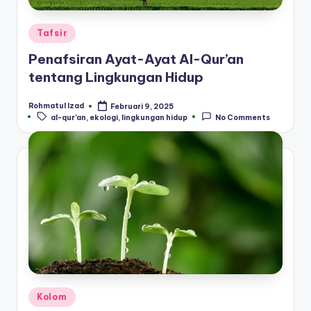
Posted
Tafsir
in
Penafsiran Ayat-Ayat Al-Qur’an
tentang Lingkungan Hidup
Rohmatul Izad
Februari 9, 2025
Posted
Tags:
al-qur'an
,
ekologi
,
lingkungan hidup
No Comments
by
Posted
Kolom
in