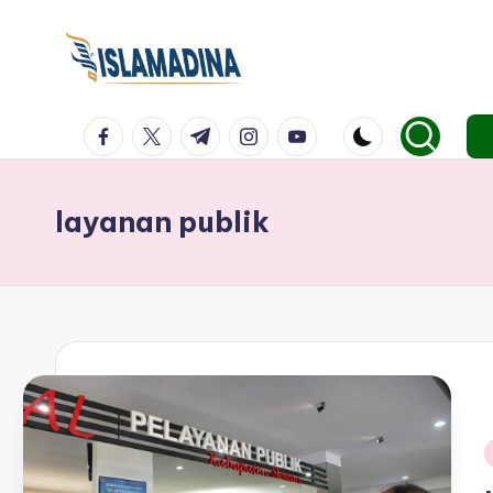
facebook.com
twitter.com
t.me
instagram.com
youtube.com
layanan publik
i