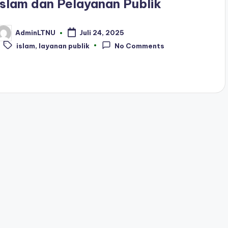
Islam dan Pelayanan Publik
AdminLTNU
Juli 24, 2025
osted
Tags:
y
islam
,
layanan publik
No Comments