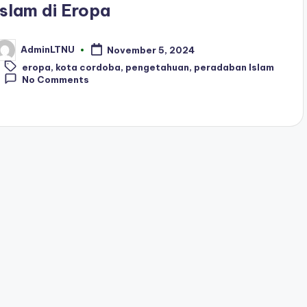
Islam di Eropa
AdminLTNU
November 5, 2024
osted
Tags:
y
eropa
,
kota cordoba
,
pengetahuan
,
peradaban Islam
No Comments