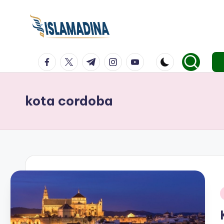
facebook.com
twitter.com
t.me
instagram.com
youtube.com
kota cordoba
i