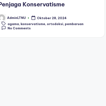
Penjaga Konservatisme
AdminLTNU
Oktober 28, 2024
osted
Tags:
y
agama
,
konservatisme
,
ortodoksi
,
pembaruan
No Comments