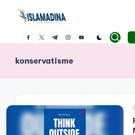
facebook.com
twitter.com
t.me
instagram.com
youtube.com
konservatisme
i