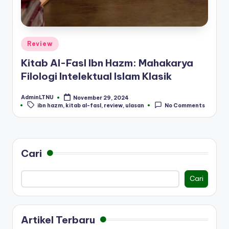
Posted
Review
in
Kitab Al-Fasl Ibn Hazm: Mahakarya
Filologi Intelektual Islam Klasik
AdminLTNU
November 29, 2024
Posted
Tags:
ibn hazm
,
kitab al-fasl
,
review
,
ulasan
No Comments
by
Cari
Cari
Artikel Terbaru