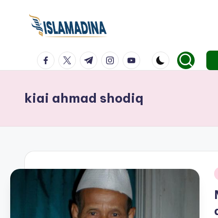
facebook.com
twitter.com
t.me
instagram.com
youtube.com
kiai ahmad shodiq
i