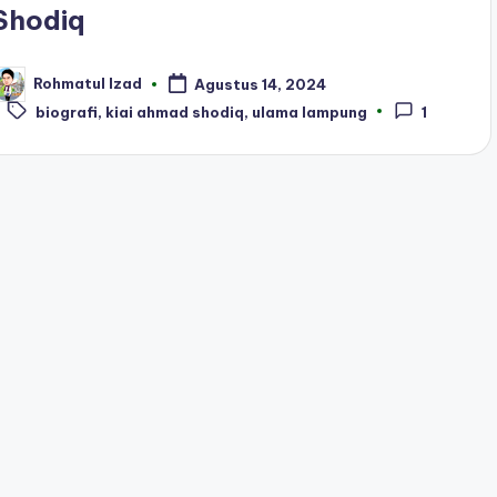
Shodiq
Rohmatul Izad
Agustus 14, 2024
osted
Tags:
y
biografi
,
kiai ahmad shodiq
,
ulama lampung
1