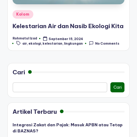
Posted
Kolom
in
Kelestarian Air dan Nasib Ekologi Kita
Rohmatul Izad
September 15, 2024
Posted
Tags:
air
,
ekologi
,
kelestarian
,
lingkungan
No Comments
by
Cari
Cari
Artikel Terbaru
Integrasi Zakat dan Pajak: Masuk APBN atau Tetap
di BAZNAS?