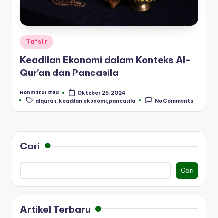
Posted
Tafsir
in
Keadilan Ekonomi dalam Konteks Al-
Qur’an dan Pancasila
Rohmatul Izad
Oktober 25, 2024
Posted
Tags:
alquran
,
keadilan ekonomi
,
pancasila
No Comments
by
Cari
Cari
Artikel Terbaru