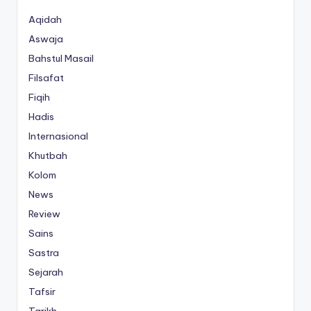
Aqidah
Aswaja
Bahstul Masail
Filsafat
Fiqih
Hadis
Internasional
Khutbah
Kolom
News
Review
Sains
Sastra
Sejarah
Tafsir
Tarikh