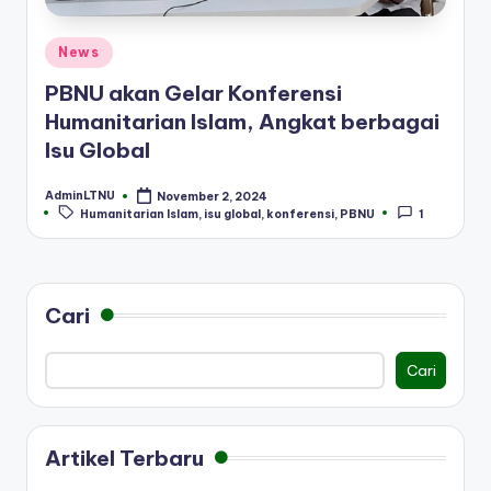
Posted
News
in
PBNU akan Gelar Konferensi
Humanitarian Islam, Angkat berbagai
Isu Global
AdminLTNU
November 2, 2024
Posted
Tags:
Humanitarian Islam
,
isu global
,
konferensi
,
PBNU
1
by
Cari
Cari
Artikel Terbaru