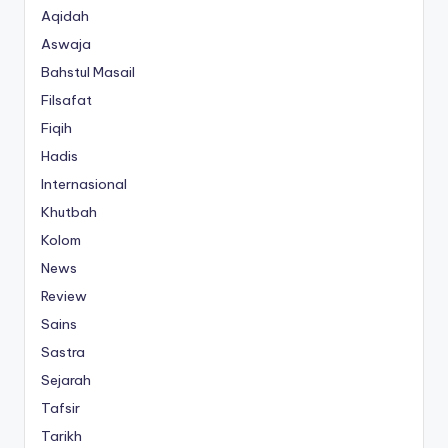
Aqidah
Aswaja
Bahstul Masail
Filsafat
Fiqih
Hadis
Internasional
Khutbah
Kolom
News
Review
Sains
Sastra
Sejarah
Tafsir
Tarikh