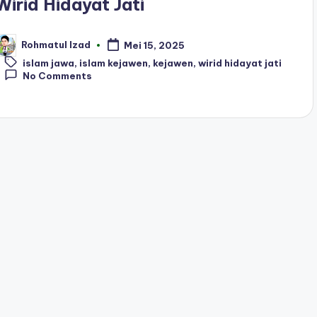
Wirid Hidayat Jati
Rohmatul Izad
Mei 15, 2025
osted
Tags:
y
islam jawa
,
islam kejawen
,
kejawen
,
wirid hidayat jati
No Comments