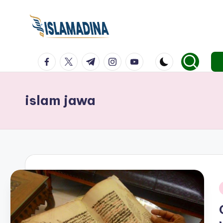
facebook.com
twitter.com
t.me
instagram.com
youtube.com
islam jawa
i