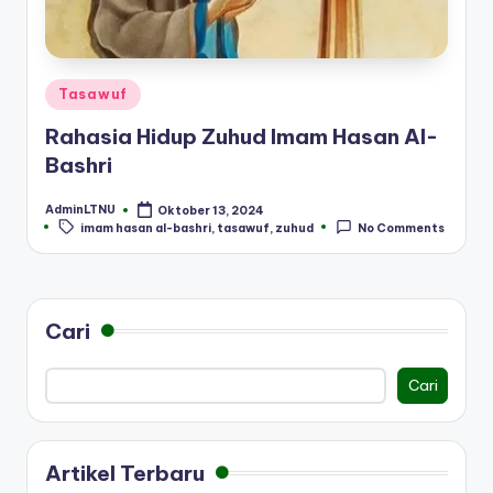
Posted
Tasawuf
in
Rahasia Hidup Zuhud Imam Hasan Al-
Bashri
AdminLTNU
Oktober 13, 2024
Posted
Tags:
imam hasan al-bashri
,
tasawuf
,
zuhud
No Comments
by
Cari
Cari
Artikel Terbaru