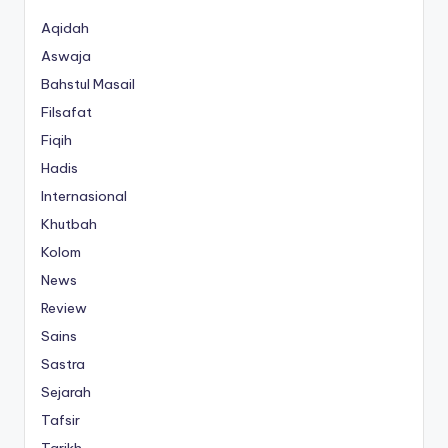
Aqidah
Aswaja
Bahstul Masail
Filsafat
Fiqih
Hadis
Internasional
Khutbah
Kolom
News
Review
Sains
Sastra
Sejarah
Tafsir