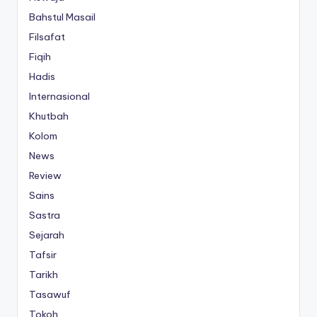
Bahstul Masail
Filsafat
Fiqih
Hadis
Internasional
Khutbah
Kolom
News
Review
Sains
Sastra
Sejarah
Tafsir
Tarikh
Tasawuf
Tokoh