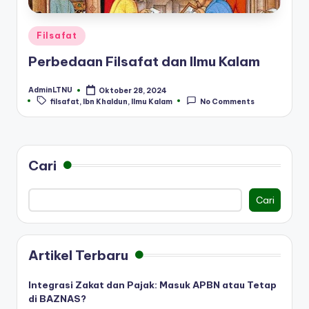
Posted
Filsafat
in
Perbedaan Filsafat dan Ilmu Kalam
AdminLTNU
Oktober 28, 2024
Posted
Tags:
filsafat
,
Ibn Khaldun
,
Ilmu Kalam
No Comments
by
Cari
Cari
Artikel Terbaru
Integrasi Zakat dan Pajak: Masuk APBN atau Tetap
di BAZNAS?