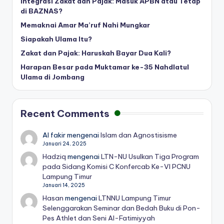
Integrasi Zakat dan Pajak: Masuk APBN atau Tetap
di BAZNAS?
Memaknai Amar Ma’ruf Nahi Mungkar
Siapakah Ulama Itu?
Zakat dan Pajak: Haruskah Bayar Dua Kali?
Harapan Besar pada Muktamar ke-35 Nahdlatul
Ulama di Jombang
Recent Comments
Al fakir
mengenai
Islam dan Agnostisisme
Januari 24, 2025
Hadziq
mengenai
LTN-NU Usulkan Tiga Program
pada Sidang Komisi C Konfercab Ke-VI PCNU
Lampung Timur
Januari 14, 2025
Hasan
mengenai
LTNNU Lampung Timur
Selenggarakan Seminar dan Bedah Buku di Pon-
Pes Athlet dan Seni Al-Fatimiyyah