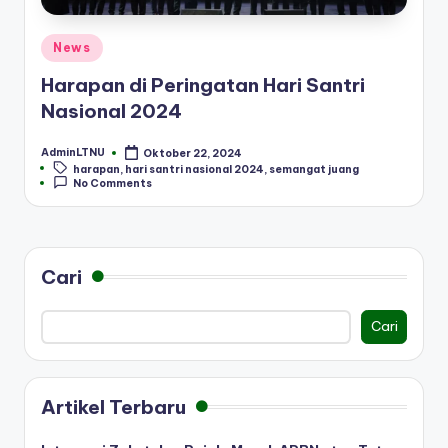
Posted
News
in
Harapan di Peringatan Hari Santri
Nasional 2024
AdminLTNU
Oktober 22, 2024
Posted
Tags:
harapan
,
hari santri nasional 2024
,
semangat juang
by
No Comments
Cari
Cari
Artikel Terbaru