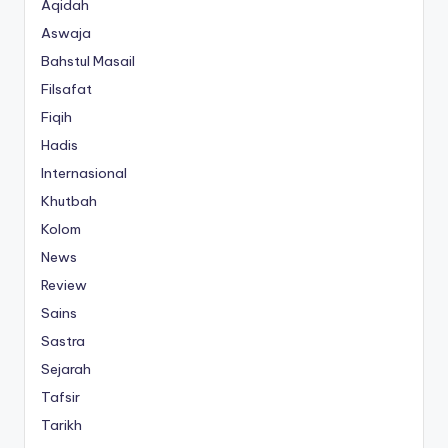
Aqidah
Aswaja
Bahstul Masail
Filsafat
Fiqih
Hadis
Internasional
Khutbah
Kolom
News
Review
Sains
Sastra
Sejarah
Tafsir
Tarikh