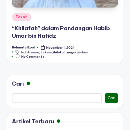
Posted
Tokoh
in
“Khilafah” dalam Pandangan Habib
Umar bin Hafidz
Rohmatul Izad
November 1, 2024
Posted
Tags:
habib umar
,
hukum
,
ihilafah
,
negara islam
by
No Comments
Cari
Cari
Artikel Terbaru