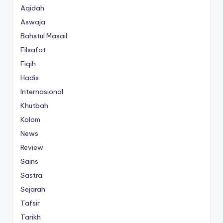
Aqidah
Aswaja
Bahstul Masail
Filsafat
Fiqih
Hadis
Internasional
Khutbah
Kolom
News
Review
Sains
Sastra
Sejarah
Tafsir
Tarikh