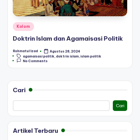
Posted
Kolom
in
Doktrin Islam dan Agamaisasi Politik
Rohmatul Izad
Agustus 28, 2024
Posted
Tags:
agamaisasi politik
,
doktrin islam
,
islam politik
by
No Comments
Cari
Cari
Artikel Terbaru