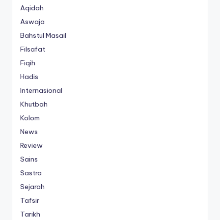
Aqidah
Aswaja
Bahstul Masail
Filsafat
Fiqih
Hadis
Internasional
Khutbah
Kolom
News
Review
Sains
Sastra
Sejarah
Tafsir
Tarikh