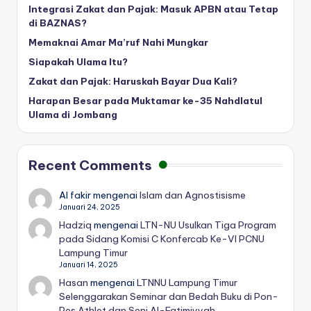
Integrasi Zakat dan Pajak: Masuk APBN atau Tetap
di BAZNAS?
Memaknai Amar Ma’ruf Nahi Mungkar
Siapakah Ulama Itu?
Zakat dan Pajak: Haruskah Bayar Dua Kali?
Harapan Besar pada Muktamar ke-35 Nahdlatul
Ulama di Jombang
Recent Comments
Al fakir
mengenai
Islam dan Agnostisisme
Januari 24, 2025
Hadziq
mengenai
LTN-NU Usulkan Tiga Program
pada Sidang Komisi C Konfercab Ke-VI PCNU
Lampung Timur
Januari 14, 2025
Hasan
mengenai
LTNNU Lampung Timur
Selenggarakan Seminar dan Bedah Buku di Pon-
Pes Athlet dan Seni Al-Fatimiyyah