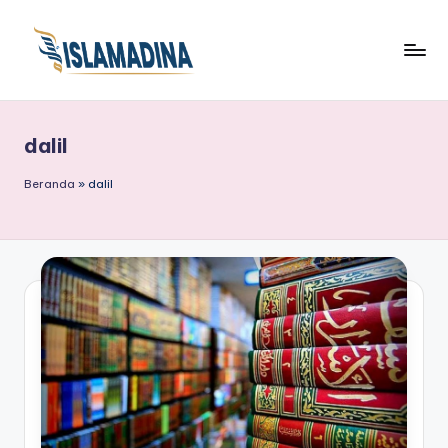
dalil
Beranda
»
dalil