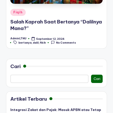
Posted
Fiqih
in
Salah Kaprah Saat Bertanya “Dalilnya
Mana?”
AdminLTNU
September 12, 2024
Posted
Tags:
bertanya
,
dalil
,
fikih
No Comments
by
Cari
Cari
Artikel Terbaru
Integrasi Zakat dan Pajak: Masuk APBN atau Tetap