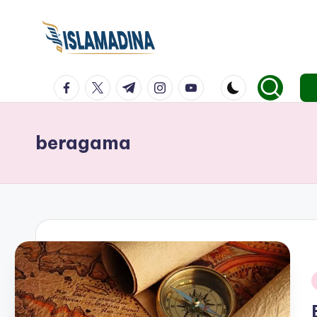
facebook.com
twitter.com
t.me
instagram.com
youtube.com
beragama
i