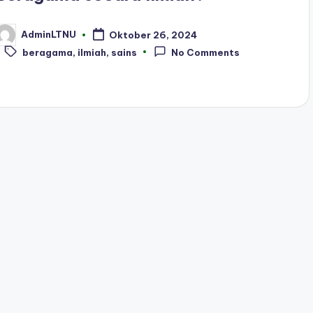
AdminLTNU
Oktober 26, 2024
osted
Tags:
y
beragama
,
ilmiah
,
sains
No Comments