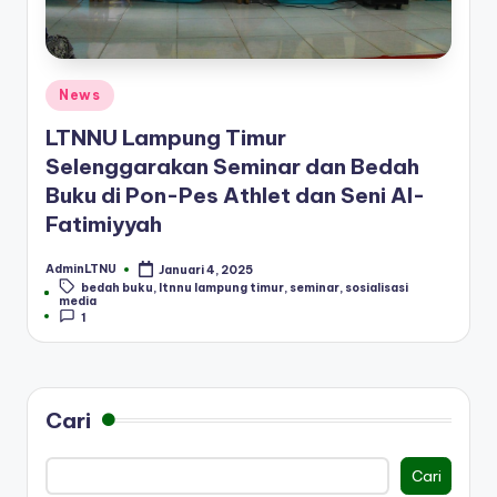
Posted
News
in
LTNNU Lampung Timur
Selenggarakan Seminar dan Bedah
Buku di Pon-Pes Athlet dan Seni Al-
Fatimiyyah
AdminLTNU
Januari 4, 2025
Posted
bedah buku
,
ltnnu lampung timur
,
seminar
,
sosialisasi
by
Tags:
media
1
Cari
Cari