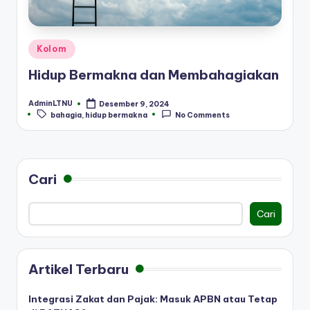
Posted
Kolom
in
Hidup Bermakna dan Membahagiakan
AdminLTNU
Desember 9, 2024
Posted
Tags:
bahagia
,
hidup bermakna
No Comments
by
Cari
Cari
Artikel Terbaru
Integrasi Zakat dan Pajak: Masuk APBN atau Tetap