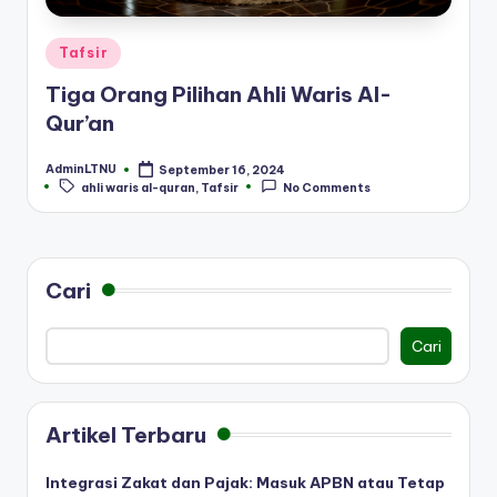
Posted
Tafsir
in
Tiga Orang Pilihan Ahli Waris Al-
Qur’an
AdminLTNU
September 16, 2024
Posted
Tags:
ahli waris al-quran
,
Tafsir
No Comments
by
Cari
Cari
Artikel Terbaru
Integrasi Zakat dan Pajak: Masuk APBN atau Tetap