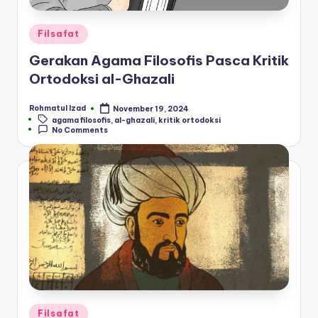
Posted
Filsafat
in
Gerakan Agama Filosofis Pasca Kritik
Ortodoksi al-Ghazali
Rohmatul Izad
November 19, 2024
Posted
Tags:
agama filosofis
,
al-ghazali
,
kritik ortodoksi
by
No Comments
Posted
Filsafat