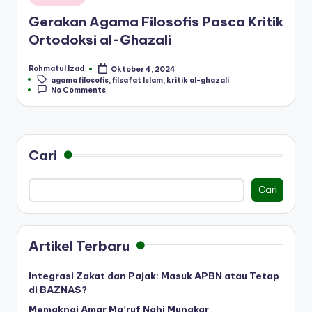
in
Gerakan Agama Filosofis Pasca Kritik
Ortodoksi al-Ghazali
Rohmatul Izad
Oktober 4, 2024
Posted
Tags:
agama filosofis
,
filsafat Islam
,
kritik al-ghazali
by
No Comments
Cari
Cari
Artikel Terbaru
Integrasi Zakat dan Pajak: Masuk APBN atau Tetap
di BAZNAS?
Memaknai Amar Ma’ruf Nahi Mungkar