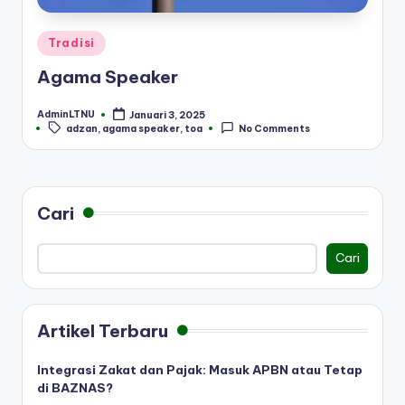
Posted
Tradisi
in
Agama Speaker
AdminLTNU
Januari 3, 2025
Posted
Tags:
adzan
,
agama speaker
,
toa
No Comments
by
Cari
Cari
Artikel Terbaru
Integrasi Zakat dan Pajak: Masuk APBN atau Tetap
di BAZNAS?