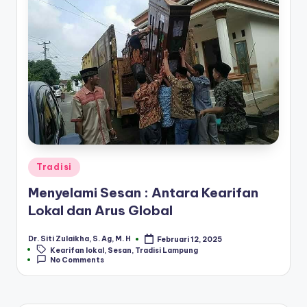
Posted
Tradisi
in
Menyelami Sesan : Antara Kearifan
Lokal dan Arus Global
Dr. Siti Zulaikha, S. Ag, M. H
Februari 12, 2025
Posted
Tags:
Kearifan lokal
,
Sesan
,
Tradisi Lampung
by
No Comments