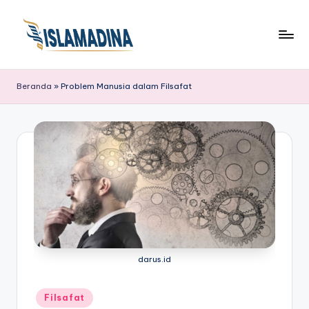
Beranda
»
Problem Manusia dalam Filsafat
darus.id
Posted
Filsafat
in