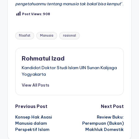
pengetahuanmu tentang manusia tak bakal bisa kemput
”.
Post Views:
908
Tags:
filsafat
Manusia
rasional
Rohmatul Izad
Kandidat Doktor Studi Islam UIN Sunan Kalijaga
Yogyakarta
View All Posts
Post
Previous Post
Next Post
Konsep Hak Asasi
Review Buku:
navigation
Manusia dalam
Perempuan (Bukan)
Perspektif Islam
Makhluk Domestik