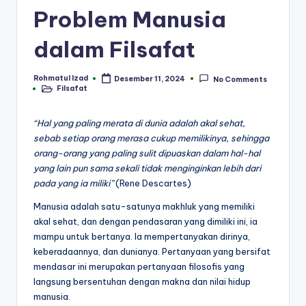
Problem Manusia
dalam Filsafat
Rohmatul Izad
Desember 11, 2024
No Comments
Posted
Filsafat
by
Posted
in
“Hal yang paling merata di dunia adalah akal sehat,
sebab setiap orang merasa cukup memilikinya, sehingga
orang-orang yang paling sulit dipuaskan dalam hal-hal
yang lain pun sama sekali tidak menginginkan lebih dari
pada yang ia miliki”
(Rene Descartes)
Manusia adalah satu-satunya makhluk yang memiliki
akal sehat, dan dengan pendasaran yang dimiliki ini, ia
mampu untuk bertanya. Ia mempertanyakan dirinya,
keberadaannya, dan dunianya. Pertanyaan yang bersifat
mendasar ini merupakan pertanyaan filosofis yang
langsung bersentuhan dengan makna dan nilai hidup
manusia.