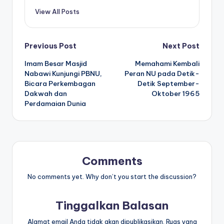
View All Posts
Post
Previous Post
Next Post
Imam Besar Masjid
Memahami Kembali
navigation
Nabawi Kunjungi PBNU,
Peran NU pada Detik-
Bicara Perkembagan
Detik September-
Dakwah dan
Oktober 1965
Perdamaian Dunia
Comments
No comments yet. Why don’t you start the discussion?
Tinggalkan Balasan
Alamat email Anda tidak akan dipublikasikan.
Ruas yang