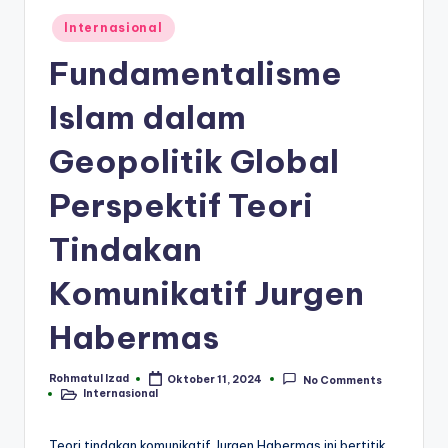
Posted
Internasional
in
Fundamentalisme
Islam dalam
Geopolitik Global
Perspektif Teori
Tindakan
Komunikatif Jurgen
Habermas
Rohmatul Izad
Oktober 11, 2024
No Comments
Posted
Internasional
by
Posted
in
Teori tindakan komunikatif Jurgen Habermas ini bertitik