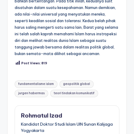
bahkan bertentangan. Pada titik inilah, keduanya sulit
disatuhan dalam suatu kesepahaman. Namun demikian,
ada nilai-nilai universal yang menyatukan mereka,
seperti keadilan sosial dan toleransi. Kedua belah pihak
harus saling mengerti satu sama lain, Barat yang selama
ini telah salah kaprah memahami Islam harus instropeksi
diri dan melihat realitas dunia Islam sebagai suatu
tanggung jawab bersama dalam realitas politik global,
bukan semata-mata dilihat sebagai ancaman.
Post Views:
819
Tags:
fundamentalisme islam
geopolitik global
jurgen habermas
teori tindakan komunikatif
Rohmatul Izad
Kandidat Doktor Studi Islam UIN Sunan Kalijaga
Yogyakarta