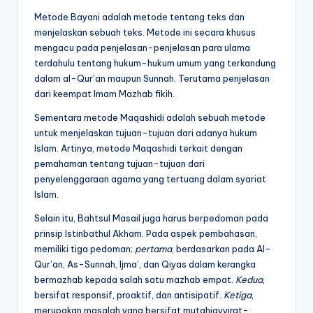
Metode Bayani adalah metode tentang teks dan
menjelaskan sebuah teks. Metode ini secara khusus
mengacu pada penjelasan-penjelasan para ulama
terdahulu tentang hukum-hukum umum yang terkandung
dalam al-Qur’an maupun Sunnah. Terutama penjelasan
dari keempat Imam Mazhab fikih.
Sementara metode Maqashidi adalah sebuah metode
untuk menjelaskan tujuan-tujuan dari adanya hukum
Islam. Artinya, metode Maqashidi terkait dengan
pemahaman tentang tujuan-tujuan dari
penyelenggaraan agama yang tertuang dalam syariat
Islam.
Selain itu, Bahtsul Masail juga harus berpedoman pada
prinsip Istinbathul Akham. Pada aspek pembahasan,
memiliki tiga pedoman;
pertama
, berdasarkan pada Al-
Qur’an, As-Sunnah, Ijma’, dan Qiyas dalam kerangka
bermazhab kepada salah satu mazhab empat.
Kedua
,
bersifat responsif, proaktif, dan antisipatif.
Ketiga
,
merupakan masalah yang bersifat mutahjayyirat-