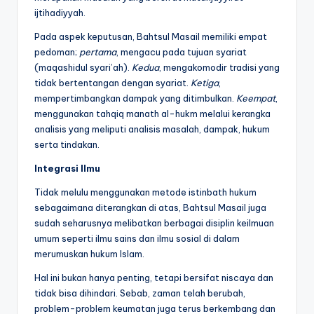
ijtihadiyyah.
Pada aspek keputusan, Bahtsul Masail memiliki empat
pedoman;
pertama
, mengacu pada tujuan syariat
(maqashidul syari’ah).
Kedua
, mengakomodir tradisi yang
tidak bertentangan dengan syariat.
Ketiga
,
mempertimbangkan dampak yang ditimbulkan.
Keempat
,
menggunakan tahqiq manath al-hukm melalui kerangka
analisis yang meliputi analisis masalah, dampak, hukum
serta tindakan.
Integrasi Ilmu
Tidak melulu menggunakan metode istinbath hukum
sebagaimana diterangkan di atas, Bahtsul Masail juga
sudah seharusnya melibatkan berbagai disiplin keilmuan
umum seperti ilmu sains dan ilmu sosial di dalam
merumuskan hukum Islam.
Hal ini bukan hanya penting, tetapi bersifat niscaya dan
tidak bisa dihindari. Sebab, zaman telah berubah,
problem-problem keumatan juga terus berkembang dan