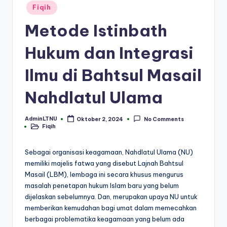
Posted
Fiqih
in
Metode Istinbath
Hukum dan Integrasi
Ilmu di Bahtsul Masail
Nahdlatul Ulama
AdminLTNU
Oktober 2, 2024
No Comments
Posted
Fiqih
by
Posted
in
Sebagai organisasi keagamaan, Nahdlatul Ulama (NU)
memiliki majelis fatwa yang disebut Lajnah Bahtsul
Masail (LBM), lembaga ini secara khusus mengurus
masalah penetapan hukum Islam baru yang belum
dijelaskan sebelumnya. Dan, merupakan upaya NU untuk
memberikan kemudahan bagi umat dalam memecahkan
berbagai problematika keagamaan yang belum ada