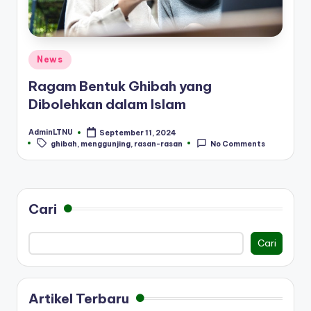
Posted
News
in
Ragam Bentuk Ghibah yang
Dibolehkan dalam Islam
AdminLTNU
September 11, 2024
Posted
Tags:
ghibah
,
menggunjing
,
rasan-rasan
No Comments
by
Cari
Cari
Artikel Terbaru