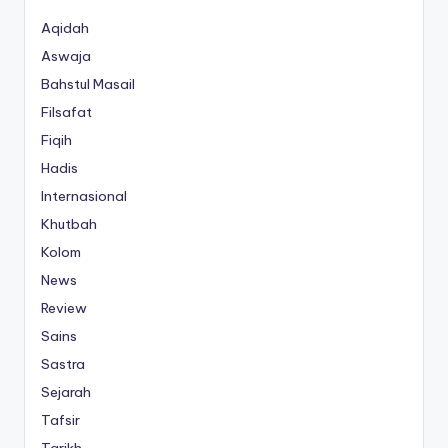
Aqidah
Aswaja
Bahstul Masail
Filsafat
Fiqih
Hadis
Internasional
Khutbah
Kolom
News
Review
Sains
Sastra
Sejarah
Tafsir