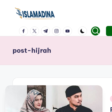
facebook.com
twitter.com
t.me
instagram.com
youtube.com
post-hijrah
i