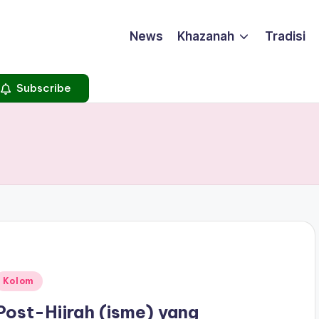
News
Khazanah
Tradisi
Subscribe
Posted
Kolom
n
Post-Hijrah (isme) yang