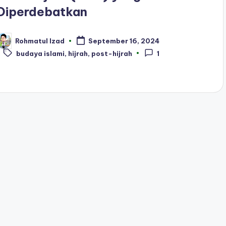
Diperdebatkan
Rohmatul Izad
September 16, 2024
osted
Tags:
y
budaya islami
,
hijrah
,
post-hijrah
1