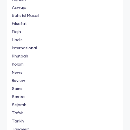
Aswaja
Bahstul Masail
Filsafat
Fiqih
Hadis
Internasional
Khutbah
Kolom
News
Review
Sains
Sastra
Sejarah
Tafsir
Tarikh
Tasawuf