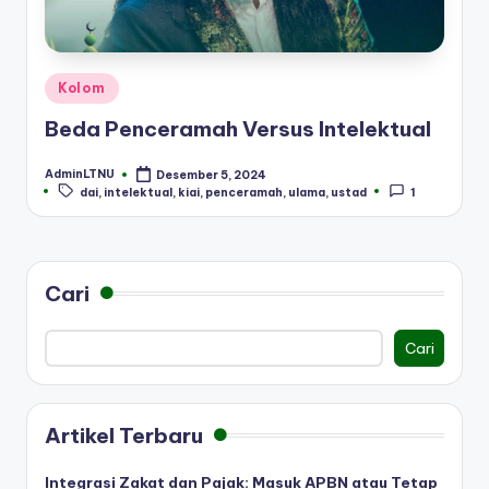
Posted
Kolom
in
Beda Penceramah Versus Intelektual
AdminLTNU
Desember 5, 2024
Posted
Tags:
dai
,
intelektual
,
kiai
,
penceramah
,
ulama
,
ustad
1
by
Cari
Cari
Artikel Terbaru
Integrasi Zakat dan Pajak: Masuk APBN atau Tetap