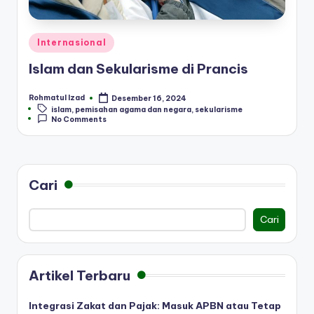
Posted
Internasional
in
Islam dan Sekularisme di Prancis
Rohmatul Izad
Desember 16, 2024
Posted
Tags:
islam
,
pemisahan agama dan negara
,
sekularisme
by
No Comments
Cari
Cari
Artikel Terbaru
Integrasi Zakat dan Pajak: Masuk APBN atau Tetap