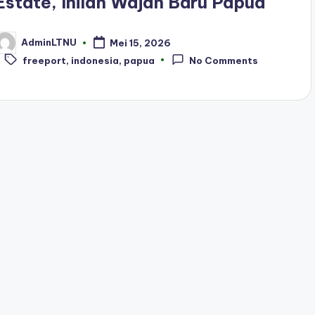
Estate, Inilah Wajah Baru Papua
AdminLTNU
Mei 15, 2026
osted
Tags:
y
freeport
,
indonesia
,
papua
No Comments