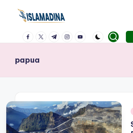
facebook.com
twitter.com
t.me
instagram.com
youtube.com
papua
i