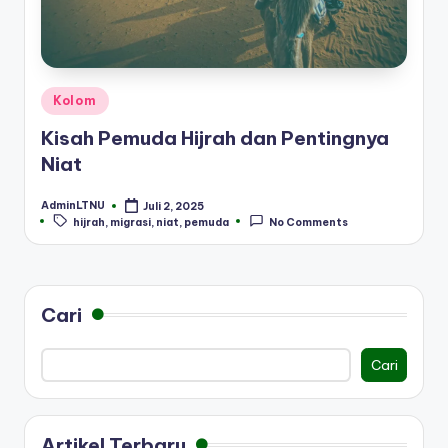
Posted
Kolom
in
Kisah Pemuda Hijrah dan Pentingnya
Niat
AdminLTNU
Juli 2, 2025
Posted
Tags:
hijrah
,
migrasi
,
niat
,
pemuda
No Comments
by
Cari
Cari
Artikel Terbaru