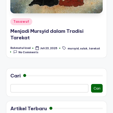
Posted
Tasawuf
in
Menjadi Mursyid dalam Tradisi
Tarekat
Rohmatul Izad
Juli 23, 2025
mursyid
,
suluk
,
tarekat
Posted
Tags:
No Comments
by
Cari
Cari
Artikel Terbaru