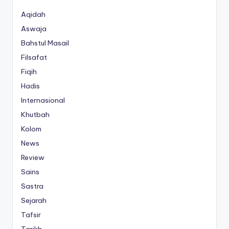
Aqidah
Aswaja
Bahstul Masail
Filsafat
Fiqih
Hadis
Internasional
Khutbah
Kolom
News
Review
Sains
Sastra
Sejarah
Tafsir
Tarikh