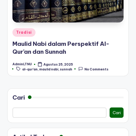
Posted
Tradisi
in
Maulid Nabi dalam Perspektif Al-
Qur’an dan Sunnah
AdminLTNU
Agustus 25, 2025
Posted
Tags:
al-qur'an
,
maulid nabi
,
sunnah
No Comments
by
Cari
Cari