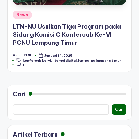
Posted
News
in
LTN-NU Usulkan Tiga Program pada
Sidang Komisi C Konfercab Ke-VI
PCNU Lampung Timur
AdminLTNU
Januari 14, 2025
Posted
Tags:
konfercab ke-vi
,
literasi digital
,
ltn-nu
,
nu lampung timur
by
1
Cari
Cari
Artikel Terbaru