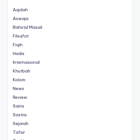
Aqidah
Aswaja
Bahstul Masail
Filsafat
Fiqih
Hadis
Internasional
Khutbah
Kolom
News
Review
Sains
Sastra
Sejarah
Tafsir