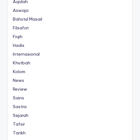
Aqidah
Aswaja
Bahstul Masail
Filsafat
Fiqih
Hadis
Internasional
Khutbah
Kolom
News
Review
Sains
Sastra
Sejarah
Tafsir
Tarikh