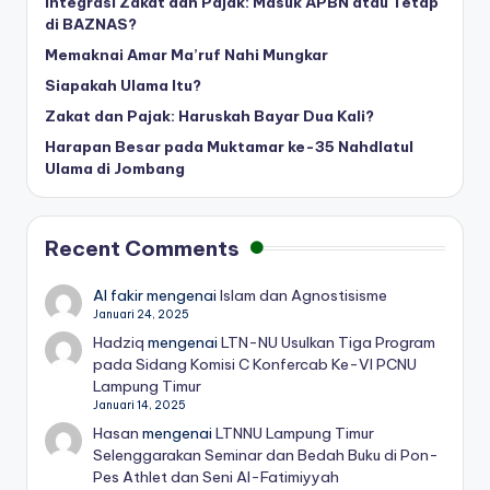
Integrasi Zakat dan Pajak: Masuk APBN atau Tetap
di BAZNAS?
Memaknai Amar Ma’ruf Nahi Mungkar
Siapakah Ulama Itu?
Zakat dan Pajak: Haruskah Bayar Dua Kali?
Harapan Besar pada Muktamar ke-35 Nahdlatul
Ulama di Jombang
Recent Comments
Al fakir
mengenai
Islam dan Agnostisisme
Januari 24, 2025
Hadziq
mengenai
LTN-NU Usulkan Tiga Program
pada Sidang Komisi C Konfercab Ke-VI PCNU
Lampung Timur
Januari 14, 2025
Hasan
mengenai
LTNNU Lampung Timur
Selenggarakan Seminar dan Bedah Buku di Pon-
Pes Athlet dan Seni Al-Fatimiyyah