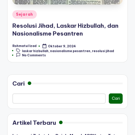
Posted
Sejarah
in
Resolusi Jihad, Laskar Hizbullah, dan
Nasionalisme Pesantren
Rohmatul Izad
Oktober 9, 2024
Posted
Tags:
laskar hizbullah
,
nasionalisme pesantren
,
resolusi jihad
by
No Comments
Cari
Cari
Artikel Terbaru