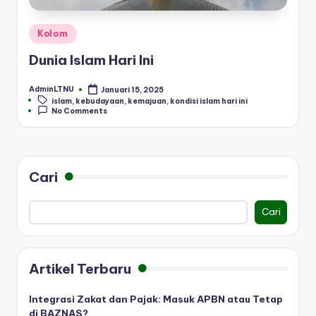
Posted
Kolom
in
Dunia Islam Hari Ini
AdminLTNU
Januari 15, 2025
Posted
Tags:
islam
,
kebudayaan
,
kemajuan
,
kondisi islam hari ini
by
No Comments
Cari
Cari
Artikel Terbaru
Integrasi Zakat dan Pajak: Masuk APBN atau Tetap
di BAZNAS?