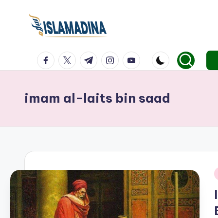
facebook.com
twitter.com
t.me
instagram.com
youtube.com
imam al-laits bin saad
i