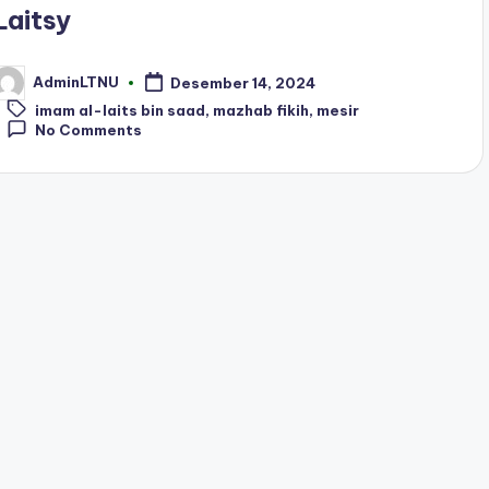
Laitsy
AdminLTNU
Desember 14, 2024
osted
Tags:
y
imam al-laits bin saad
,
mazhab fikih
,
mesir
No Comments