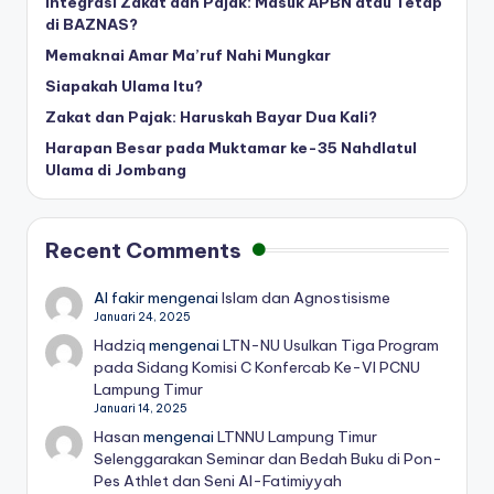
Integrasi Zakat dan Pajak: Masuk APBN atau Tetap
di BAZNAS?
Memaknai Amar Ma’ruf Nahi Mungkar
Siapakah Ulama Itu?
Zakat dan Pajak: Haruskah Bayar Dua Kali?
Harapan Besar pada Muktamar ke-35 Nahdlatul
Ulama di Jombang
Recent Comments
Al fakir
mengenai
Islam dan Agnostisisme
Januari 24, 2025
Hadziq
mengenai
LTN-NU Usulkan Tiga Program
pada Sidang Komisi C Konfercab Ke-VI PCNU
Lampung Timur
Januari 14, 2025
Hasan
mengenai
LTNNU Lampung Timur
Selenggarakan Seminar dan Bedah Buku di Pon-
Pes Athlet dan Seni Al-Fatimiyyah