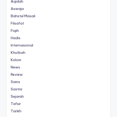
Aqidah
Aswaja
Bahstul Masail
Filsafat
Fiqih
Hadis
Internasional
Khutbah
Kolom
News
Review
Sains
Sastra
Sejarah
Tafsir
Tarikh