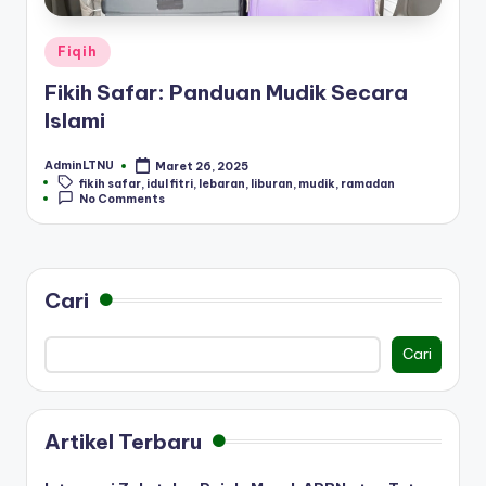
Posted
Fiqih
in
Fikih Safar: Panduan Mudik Secara
Islami
AdminLTNU
Maret 26, 2025
Posted
Tags:
fikih safar
,
idul fitri
,
lebaran
,
liburan
,
mudik
,
ramadan
by
No Comments
Cari
Cari
Artikel Terbaru