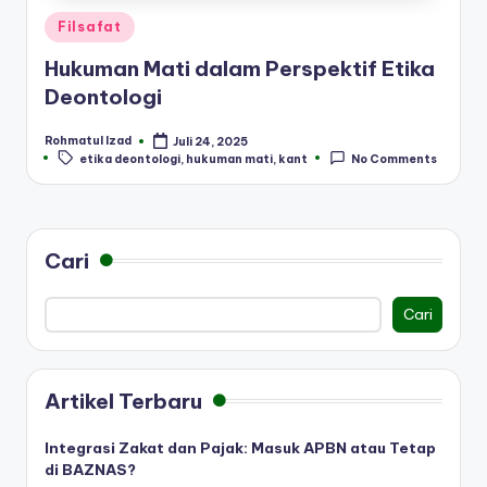
Posted
Filsafat
in
Hukuman Mati dalam Perspektif Etika
Deontologi
Rohmatul Izad
Juli 24, 2025
Posted
Tags:
etika deontologi
,
hukuman mati
,
kant
No Comments
by
Cari
Cari
Artikel Terbaru
Integrasi Zakat dan Pajak: Masuk APBN atau Tetap
di BAZNAS?