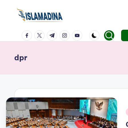
facebook.com
twitter.com
t.me
instagram.com
youtube.com
dpr
i