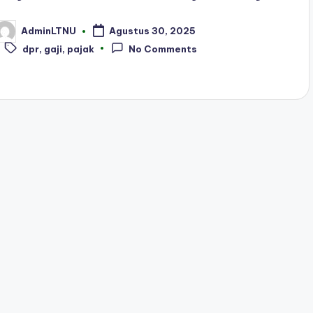
AdminLTNU
Agustus 30, 2025
osted
Tags:
y
dpr
,
gaji
,
pajak
No Comments