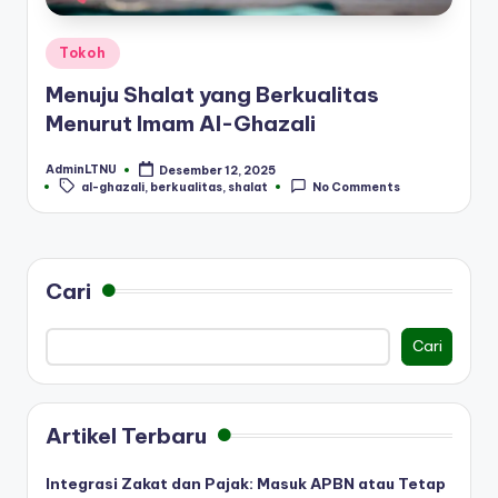
Posted
Tokoh
in
Menuju Shalat yang Berkualitas
Menurut Imam Al-Ghazali
AdminLTNU
Desember 12, 2025
Posted
Tags:
al-ghazali
,
berkualitas
,
shalat
No Comments
by
Cari
Cari
Artikel Terbaru
Integrasi Zakat dan Pajak: Masuk APBN atau Tetap