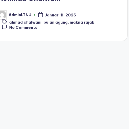
AdminLTNU
Januari 11, 2025
osted
Tags:
y
ahmad chalwani
,
bulan agung
,
makna rajab
No Comments