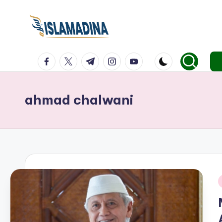
facebook.com
twitter.com
t.me
instagram.com
youtube.com
ahmad chalwani
i