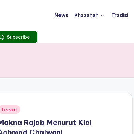
News
Khazanah
Tradisi
Subscribe
Posted
Tradisi
n
Makna Rajab Menurut Kiai
Achmad Chalwani