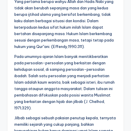
Yang pertama berupa wahyu Allah dan Hadis Nabi yang
tidak akan berubah sepanjang masa dan yang kedua
berupa ijtihad ulama yang bersifat berkembang, tidak
kaku dalam berbagai situasi dan kondisi. Dalam
keterpaduan kedua sifat hukum inilah Islam dapat
bertahan disepanjang masa. Hukum Islam berkembang
sesuai dengan perkembangan masa, tetapi tetap pada
hukum yang Qur‟ani. (Effendy,1990;311).
Pada umumnya ajaran Islam banyak menitikberatkan
pada persoalan-persoalan yang berkaitan dengan
kehidupan sosial, di samping persoalan-persoalan
ibadah. Salah satu persoalan yang menjadi perhatian
Islam adalah kaum wanita, baik sebagai isteri, ibu rumah
tangga ataupun anggota masyarakat. Dalam tulisan ini
pembahasan difokuskan pada posisi wanita Muslimat
yang berkaitan dengan hijab dan jilbab (J. Chelhod,
1971;329).
Jilbab sebagai sebuah pakaian penutup kepala, ternyata
memiliki sejarah yang cukup panjang, bahkan
kemungkinan bukan hanya dominasi umat Islam semata.