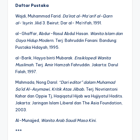
Daftar Pustaka
Wajdi, Muhammad Farid.
Da’irat al-Ma‘arif al-Qarn
al-‘Isyrin
. Jilid 3. Beirut: Dar al- Ma‘rifah, 1991.
al-Ghaffar, Abdur-Rasul Abdul Hasan.
Wanita Islam dan
Gaya Hidup Modern.
Terj: Bahruddin Fanani. Bandung:
Pustaka Hidayah, 1995.
al-Barik, Hayya binti Mubarak.
Ensiklopedi Wanita
Muslimah.
Terj. Amir Hamzah Fahruddin. Jakarta: Darul
Falah, 1997.
Mahmada, Nong Darol.
“Dari editor” dalam Muhamad
Sa’id Al-Asymawi, Kritik Atas Jilbab.
Terj. Novriantoni
Kahar dan Oppie Tj, Haqiqatul Hijab wa Hujjiyatul Hadits.
Jakarta: Jaringan Islam Liberal dan The Asia Foundation,
2003.
Al-Munajjed,
Wanita Arab Saudi Masa Kini.
***