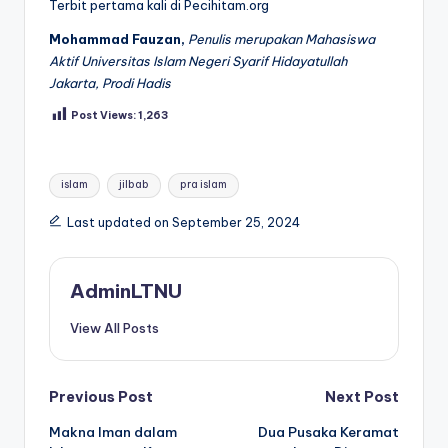
Terbit pertama kali di Pecihitam.org
Mohammad Fauzan,
Penulis merupakan Mahasiswa
Aktif Universitas Islam Negeri Syarif Hidayatullah
Jakarta, Prodi Hadis
Post Views:
1,263
Tags:
islam
jilbab
pra islam
Last updated on September 25, 2024
AdminLTNU
View All Posts
Post
Previous Post
Next Post
Makna Iman dalam
Dua Pusaka Keramat
navigation