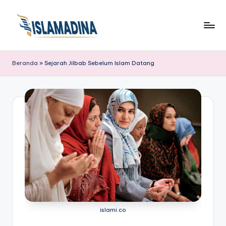
Beranda
»
Sejarah Jilbab Sebelum Islam Datang
islami.co