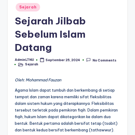
Posted
Sejarah
in
Sejarah Jilbab
Sebelum Islam
Datang
AdminLTNU
September 25, 2024
No Comments
Posted
Sejarah
by
Posted
in
Oleh: Mohammad Fauzan
Agama Islam dapat tumbuh dan berkembang di setiap
tempat dan zaman karena memiliki sifat fleksibilitas
dalam sistem hukum yang diterapkannya. Fleksibilitas
tersebut terletak pada pemikiran fiqih. Dalam pemikiran
fiqih, hukum Islam dapat dikategorikan ke dalam dua
bentuk. Bentuk pertama adalah bersifat tetap (tsabit)
dan bentuk kedua bersifat berkembang (tathawwur).